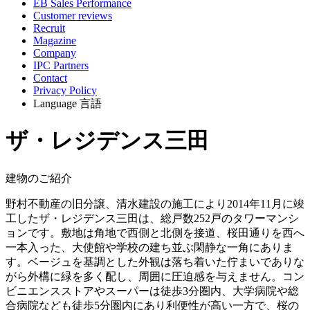
EB Sales Performance
Customer reviews
Recruit
Magazine
Company
IPC Partners
Contact
Privacy Policy
Language
言語
ザ・レジデンス三田
建物のご紹介
野村不動産の旧分譲、清水建設の施工により2014年11月に竣
工したザ・レジデンス三田は、総戸数252戸のタワーマンシ
ョンです。敷地は角地で西側と北側を接道、桜田通りを西へ
一本入った、大使館や学校の建ち並ぶ閑静な一角にありま
す。ベージュを基調とした外観は落ち着いた佇まいでありな
がら外構に緑を多く配し、周囲に圧迫感を与えません。コン
ビニエンスストアやスーパーは徒歩3分圏内、大学病院や総
合病院なども徒歩5分圏内にあり利便性が高い一方で、桜の