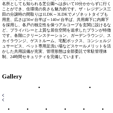
名所としても知られる芝公園へは歩いて10分かからずに行く
ことができ、住環境の良さも魅力的です。ザ・レジデンス三
田の分譲時の間取りは1LDK～3LDKでメゾネットタイプも
用意、広さは50㎡台半ば～140㎡台半ば、共用廊下に内廊下
を採用し、各戸の独立性を保つアルコーブを玄関に設けるな
ど、プライバシーと上質な居住空間を追求したプランが特徴
です。各階にクリーンステーション、ガーデンラウンジ、ス
カイラウンジ、ゲストルーム、宅配ボックス、コンシェルジ
ュサービス、ペット専用足洗い場などスケールメリットを活
かした共用設備が充実、管理形態は全部委託で常駐管理体
制、24時間セキュリティを完備しています。
Gallery