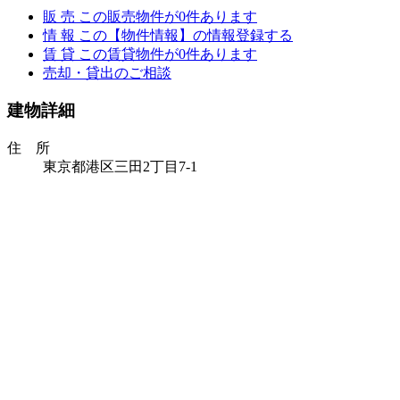
販 売
この販売物件が
0
件あります
情 報
この【物件情報】の情報登録する
賃 貸
この賃貸物件が
0
件あります
売却・貸出のご相談
建物詳細
住 所
東京都港区三田2丁目7-1