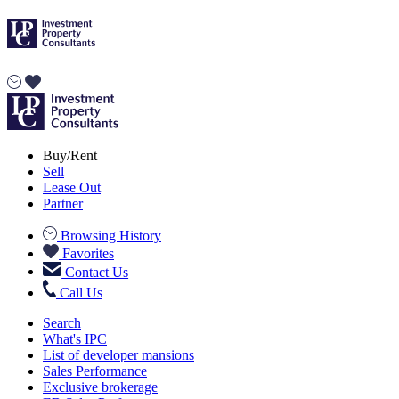
Buy/Rent
Sell
Lease Out
Partner
Browsing History
Favorites
Contact Us
Call Us
Search
What's IPC
List of developer mansions
Sales Performance
Exclusive brokerage