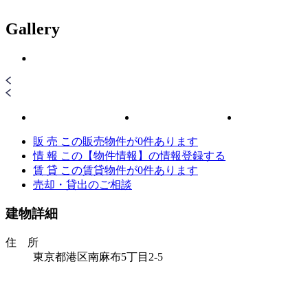
Gallery
販 売
この販売物件が
0
件あります
情 報
この【物件情報】の情報登録する
賃 貸
この賃貸物件が
0
件あります
売却・貸出のご相談
建物詳細
住 所
東京都港区南麻布5丁目2-5