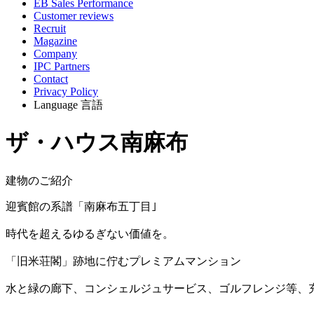
EB Sales Performance
Customer reviews
Recruit
Magazine
Company
IPC Partners
Contact
Privacy Policy
Language
言語
ザ・ハウス南麻布
建物のご紹介
迎賓館の系譜「南麻布五丁目｣
時代を超えるゆるぎない価値を。
「旧米荘閣」跡地に佇むプレミアムマンション
水と緑の廊下、コンシェルジュサービス、ゴルフレンジ等、