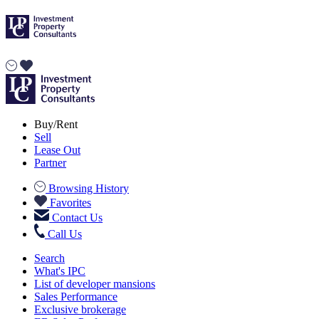
Buy/Rent
Sell
Lease Out
Partner
Browsing History
Favorites
Contact Us
Call Us
Search
What's IPC
List of developer mansions
Sales Performance
Exclusive brokerage