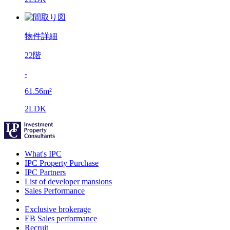
物件詳細
22階
-
61.56m²
2LDK
What's IPC
IPC Property Purchase
IPC Partners
List of developer mansions
Sales Performance
Exclusive brokerage
EB Sales performance
Recruit