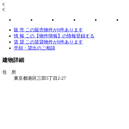
販 売
この販売物件が
0
件あります
情 報
この【物件情報】の情報登録する
賃 貸
この賃貸物件が
0
件あります
売却・貸出のご相談
建物詳細
住 所
東京都港区三田5丁目2-27