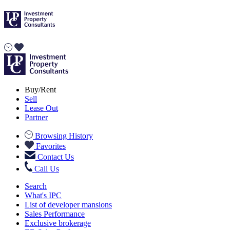
Buy/Rent
Sell
Lease Out
Partner
Browsing History
Favorites
Contact Us
Call Us
Search
What's IPC
List of developer mansions
Sales Performance
Exclusive brokerage