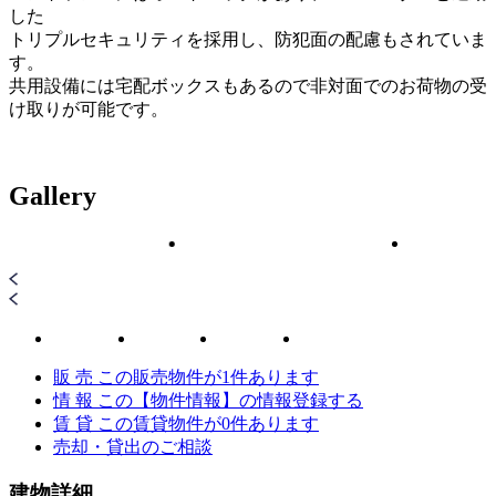
した
トリプルセキュリティを採用し、防犯面の配慮もされていま
す。
共用設備には宅配ボックスもあるので非対面でのお荷物の受
け取りが可能です。
Gallery
販 売
この販売物件が
1
件あります
情 報
この【物件情報】の情報登録する
賃 貸
この賃貸物件が
0
件あります
売却・貸出のご相談
建物詳細