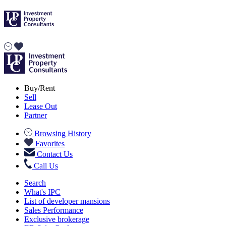
Buy/Rent
Sell
Lease Out
Partner
Browsing History
Favorites
Contact Us
Call Us
Search
What's IPC
List of developer mansions
Sales Performance
Exclusive brokerage