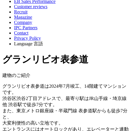
EB Sales Performance
Customer reviews
Recruit
Magazine
Company
IPC Partners
Contact
Privacy Policy
Language
言語
グランリビオ表参道
建物のご紹介
グランリビオ表参道は2024年7月竣工、14階建てマンション
です。
渋谷区渋谷2丁目アドレスで、最寄り駅はJR山手線・埼京線
他 渋谷駅で徒歩7分です。
また、東京メトロ銀座線・半蔵門線 表参道駅からも徒歩7分
と、
大変利便性の高い立地です。
エントランスにはオートロックがあり、エレベーターと連動