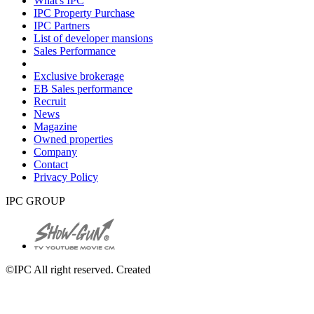
What's IPC
IPC Property Purchase
IPC Partners
List of developer mansions
Sales Performance
Exclusive brokerage
EB Sales performance
Recruit
News
Magazine
Owned properties
Company
Contact
Privacy Policy
IPC GROUP
©IPC All right reserved. Created