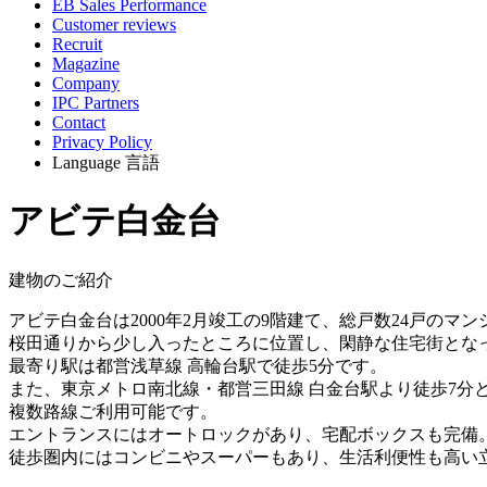
EB Sales Performance
Customer reviews
Recruit
Magazine
Company
IPC Partners
Contact
Privacy Policy
Language
言語
アビテ白金台
建物のご紹介
アビテ白金台は2000年2月竣工の9階建て、総戸数24戸のマ
桜田通りから少し入ったところに位置し、閑静な住宅街とな
最寄り駅は都営浅草線 高輪台駅で徒歩5分です。
また、東京メトロ南北線・都営三田線 白金台駅より徒歩7分
複数路線ご利用可能です。
エントランスにはオートロックがあり、宅配ボックスも完備
徒歩圏内にはコンビニやスーパーもあり、生活利便性も高い