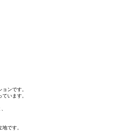
ンションです。
っています。
と、
。
立地です。