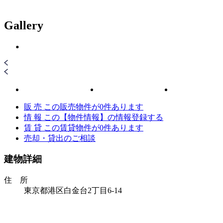
Gallery
販 売
この販売物件が
0
件あります
情 報
この【物件情報】の情報登録する
賃 貸
この賃貸物件が
0
件あります
売却・貸出のご相談
建物詳細
住 所
東京都港区白金台2丁目6-14