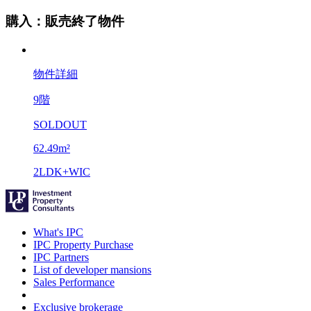
購入：販売終了物件
物件詳細
9階
SOLDOUT
62.49m²
2LDK+WIC
What's IPC
IPC Property Purchase
IPC Partners
List of developer mansions
Sales Performance
Exclusive brokerage