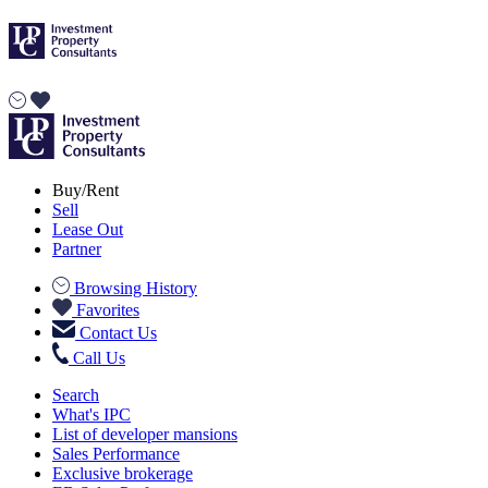
Buy/Rent
Sell
Lease Out
Partner
Browsing History
Favorites
Contact Us
Call Us
Search
What's IPC
List of developer mansions
Sales Performance
Exclusive brokerage