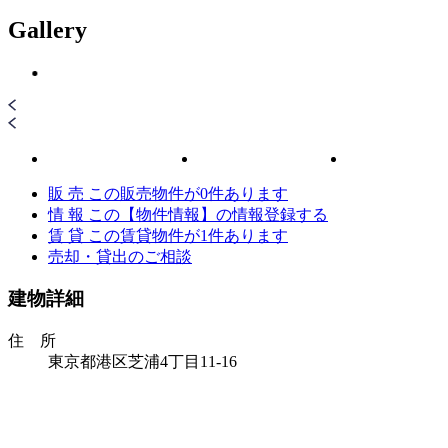
Gallery
販 売
この販売物件が
0
件あります
情 報
この【物件情報】の情報登録する
賃 貸
この賃貸物件が
1
件あります
売却・貸出のご相談
建物詳細
住 所
東京都港区芝浦4丁目11-16