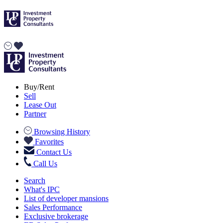
Buy/Rent
Sell
Lease Out
Partner
Browsing History
Favorites
Contact Us
Call Us
Search
What's IPC
List of developer mansions
Sales Performance
Exclusive brokerage