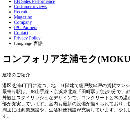
EB Sales Performance
Customer reviews
Recruit
Magazine
Company
IPC Partners
Contact
Privacy Policy
Language
言語
コンフォリア芝浦モク(MOKU
建物のご紹介
港区芝浦4丁目に建つ、地上９階建て総戸数64戸の賃貸マン
最寄り駅は、JR山手線・京浜東北線「田町駅」徒歩9分で、
外観はスタイリッシュなデザインで、コンクリートと木の温
部が充実しています。室内も最新の設備が備えられており、
周辺には商業施設や、生活利便施設が充実しています。少し
す。