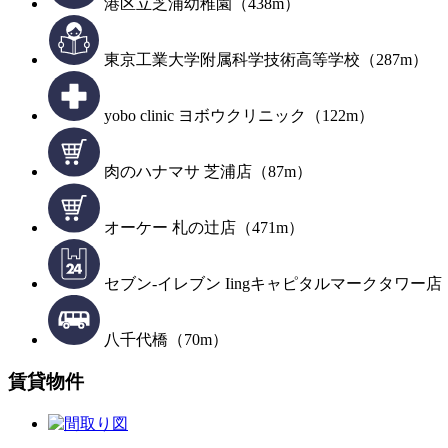
港区立芝浦幼稚園（438m）
東京工業大学附属科学技術高等学校（287m）
yobo clinic ヨボウクリニック（122m）
肉のハナマサ 芝浦店（87m）
オーケー 札の辻店（471m）
セブン-イレブン Iingキャピタルマークタワー店
八千代橋（70m）
賃貸物件