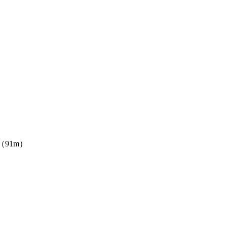
（91m）