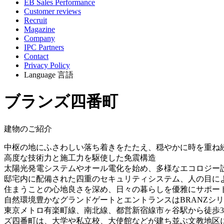
EB Sales Performance
Customer reviews
Recruit
Magazine
Company
IPC Partners
Contact
Privacy Policy
Language
言語
ブランズ四番町
建物のご紹介
中枢の地にふさわしい落ち着きをたたえ、穏やかに時を重ね
高度な技術力と施工力を駆使した免震構造
太陽光発電システムやオール電化を始め、多様なエコロジー
邸宅内に配備された四重のセキュリティシステム、人の目によ
住まうことの心地良さを深め、日々の暮らしを優雅にサポー
自然環境豊かなグランドゲートとエントランスはBRANZシ
東京メトロ有楽町線、南北線、都営新宿線市ヶ谷駅から徒歩3
ズ四番町は、大学や私立校、大使館などが建ち並ぶ文教地区