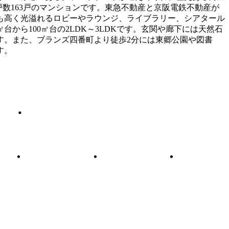
戸数163戸のマンションです。東急不動産と京阪電鉄不動産が
も高く光溢れるロビーやラウンジ、ライブラリー、シアタール
ら100㎡台の2LDK～3LDKです。玄関や廊下には天然石
す。また、ブランズ四番町より徒歩2分には東郷公園や図書
す。