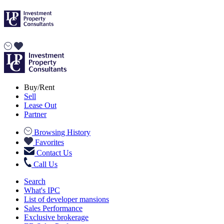
Buy/Rent
Sell
Lease Out
Partner
Browsing History
Favorites
Contact Us
Call Us
Search
What's IPC
List of developer mansions
Sales Performance
Exclusive brokerage