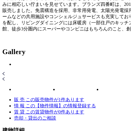
みに相応しい佇まいを見せています。ブランズ四番町は、201
販売しました。免震構造を採用、非常用発電、太陽光発電採
ームなどの共用施設やコンシェルジュサービスも充実しており住
を配し、リビングダイニングには床暖房（一部住戸のキッチ
館、徒歩3分圏内にスーパーやコンビニはもちろんのこと、創
Gallery
販 売
この販売物件が
1
件あります
情 報
この【物件情報】の情報登録する
賃 貸
この賃貸物件が
0
件あります
売却・貸出のご相談
建物詳細